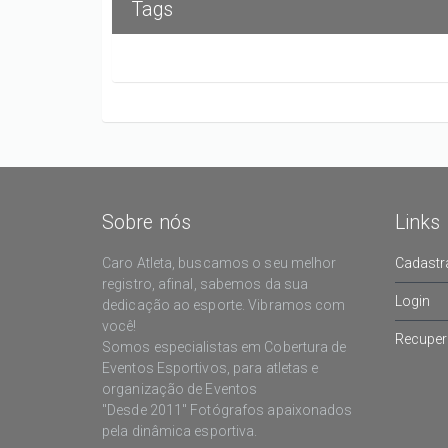
Tags
Sobre nós
Links
Caro Atleta, buscamos o seu melhor
Cadastr
registro, afinal, sabemos da sua
Login
dedicação ao esporte. Vibramos com
você!
Recuper
Somos especialistas em Cobertura de
Eventos Esportivos, para atletas e
organização de Eventos
"Desde 2011" Fotógrafos apaixonados
pela dinâmica esportiva.