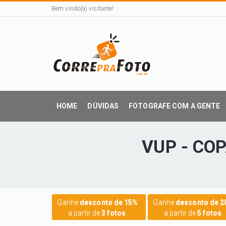
Bem vindo(a) visitante!
HOME
DÚVIDAS
FOTOGRAFE COM A GENTE
VUP - CO
Ganhe
desconto de 15%
Ganhe
desconto de 
a partir de
3 fotos
.
a partir de
5 fotos
.