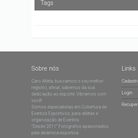
Tags
Sobre nós
Links
Caro Atleta, buscamos o seu melhor
Cadastr
registro, afinal, sabemos da sua
Login
dedicação ao esporte. Vibramos com
você!
Recuper
Somos especialistas em Cobertura de
Eventos Esportivos, para atletas e
organização de Eventos
"Desde 2011" Fotógrafos apaixonados
pela dinâmica esportiva.