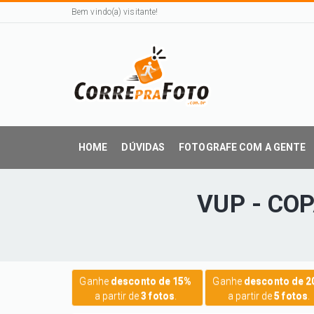
Bem vindo(a) visitante!
HOME
DÚVIDAS
FOTOGRAFE COM A GENTE
VUP - CO
Ganhe
desconto de 15%
Ganhe
desconto de 
a partir de
3 fotos
.
a partir de
5 fotos
.