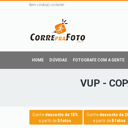
Bem vindo(a) visitante!
HOME
DÚVIDAS
FOTOGRAFE COM A GENTE
VUP - CO
Ganhe
desconto de 15%
Ganhe
desconto de 
a partir de
3 fotos
.
a partir de
5 fotos
.