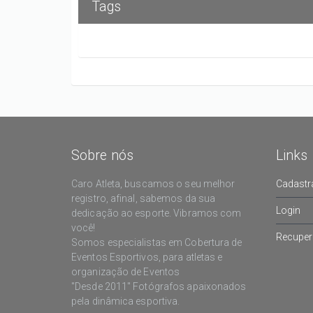
Tags
Sobre nós
Links
Caro Atleta, buscamos o seu melhor
Cadastr
registro, afinal, sabemos da sua
Login
dedicação ao esporte. Vibramos com
você!
Recuper
Somos especialistas em Cobertura de
Eventos Esportivos, para atletas e
organização de Eventos
"Desde 2011" Fotógrafos apaixonados
pela dinâmica esportiva.