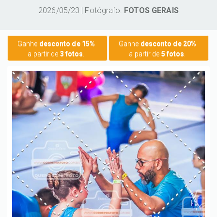
2026/05/23 | Fotógrafo:
FOTOS GERAIS
Ganhe
desconto de 15%
Ganhe
desconto de 20%
a partir de
3 fotos
.
a partir de
5 fotos
.