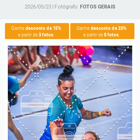
2026/05/23 | Fotógrafo:
FOTOS GERAIS
Ganhe
desconto de 15%
Ganhe
desconto de 20%
a partir de
3 fotos
.
a partir de
5 fotos
.