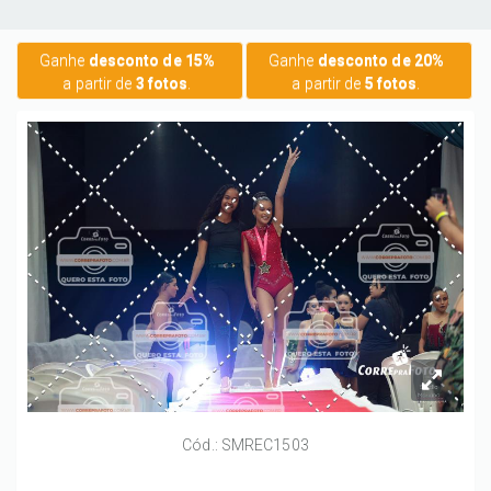
Ganhe
desconto de 15%
Ganhe
desconto de 20%
a partir de
3 fotos
.
a partir de
5 fotos
.
Cód.: SMREC1503