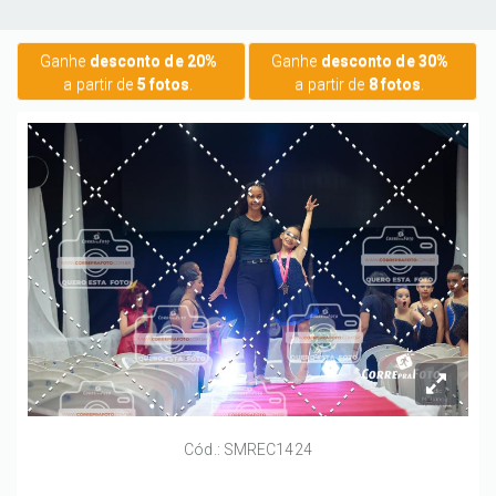
Ganhe
desconto de 20%
Ganhe
desconto de 30%
a partir de
5 fotos
.
a partir de
8 fotos
.
Cód.: SMREC1424