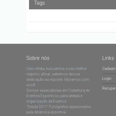
Tags
Sobre nós
Links
Caro Atleta, buscamos o seu melhor
Cadastr
registro, afinal, sabemos da sua
Login
dedicação ao esporte. Vibramos com
você!
Recuper
Somos especialistas em Cobertura de
Eventos Esportivos, para atletas e
organização de Eventos
"Desde 2011" Fotógrafos apaixonados
pela dinâmica esportiva.