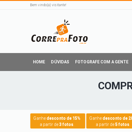
Bem vindo(a) visitante!
HOME
DÚVIDAS
FOTOGRAFE COM A GENTE
COMPR
Ganhe
desconto de 15%
Ganhe
desconto de 
a partir de
3 fotos
.
a partir de
5 fotos
.