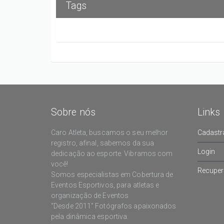
Tags
Sobre nós
Links
Caro Atleta, buscamos o seu melhor
Cadastr
registro, afinal, sabemos da sua
Login
dedicação ao esporte. Vibramos com
você!
Recuper
Somos especialistas em Cobertura de
Eventos Esportivos, para atletas e
organização de Eventos
"Desde 2011" Fotógrafos apaixonados
pela dinâmica esportiva.