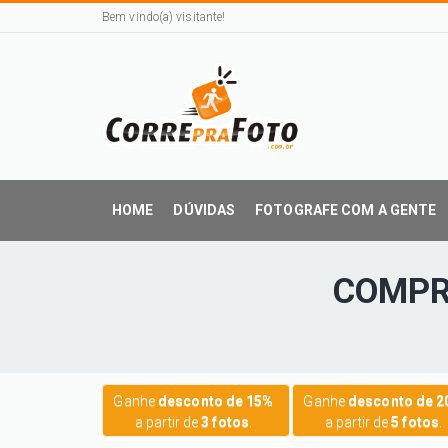
Bem vindo(a) visitante!
HOME
DÚVIDAS
FOTOGRAFE COM A GENTE
COMPR
Ganhe
desconto de 15%
Ganhe
desconto de 
a partir de
3 fotos
.
a partir de
5 fotos
.