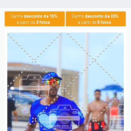
Ganhe
desconto de 15%
Ganhe
desconto de 20%
a partir de
3 fotos
.
a partir de
5 fotos
.