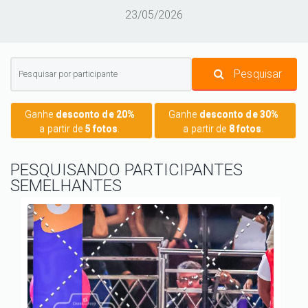
23/05/2026
Pesquisar
Ganhe
desconto de 20%
Ganhe
desconto de 30%
a partir de
5 fotos
.
a partir de
8 fotos
.
PESQUISANDO PARTICIPANTES
SEMELHANTES