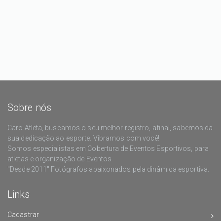
Sobre nós
Caro Atleta, buscamos o seu melhor registro, afinal, sabemos da
sua dedicação ao esporte. Vibramos com você!
Somos especialistas em Cobertura de Eventos Esportivos, para
atletas e organização de Eventos
"Desde 2011" Fotógrafos apaixonados pela dinâmica esportiva.
Links
Cadastrar