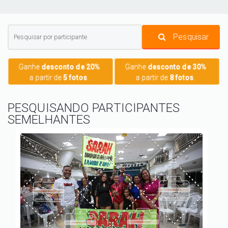
Pesquisar
Ganhe
desconto de 20%
Ganhe
desconto de 30%
a partir de
5 fotos
.
a partir de
8 fotos
.
PESQUISANDO PARTICIPANTES
SEMELHANTES