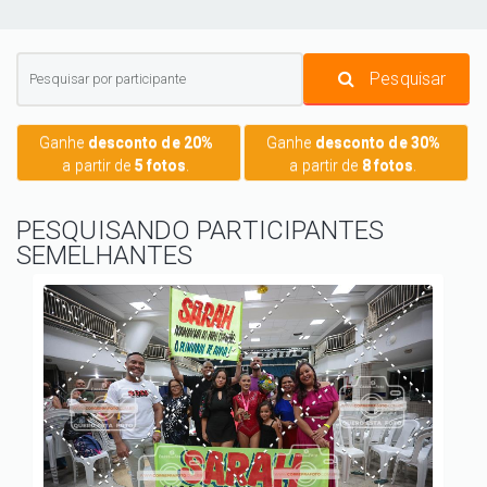
Pesquisar
Ganhe
desconto de 20%
Ganhe
desconto de 30%
a partir de
5 fotos
.
a partir de
8 fotos
.
PESQUISANDO PARTICIPANTES
SEMELHANTES