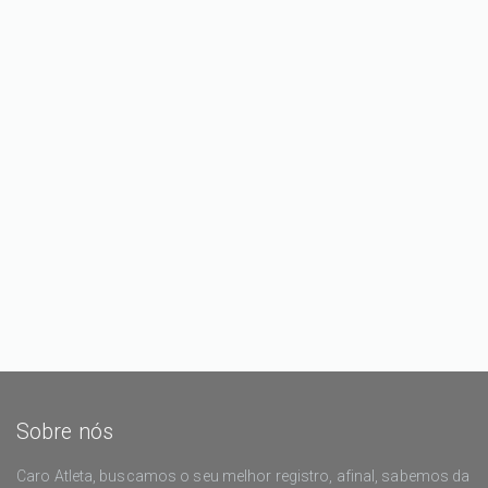
Sobre nós
Caro Atleta, buscamos o seu melhor registro, afinal, sabemos da