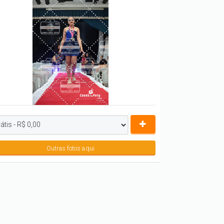
Outras fotos aqui