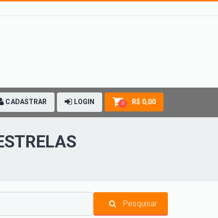
CADASTRAR
LOGIN
R$ 0,00
0
 ESTRELAS
Pesquisar