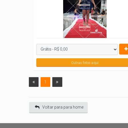
Outras fotos aqui
1
Voltar para para home