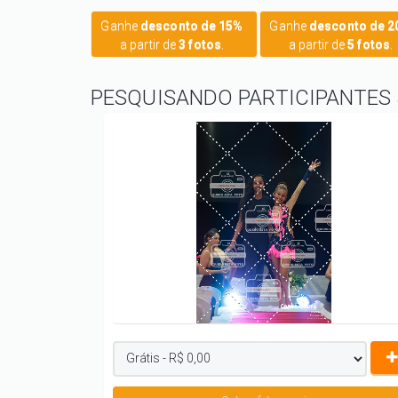
Ganhe
desconto de 15%
Ganhe
desconto de 
a partir de
3 fotos
.
a partir de
5 fotos
.
PESQUISANDO PARTICIPANTES