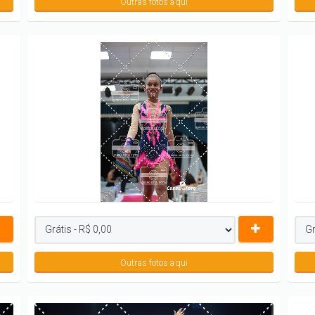
Outras fotos aqui
Outras fotos aqui