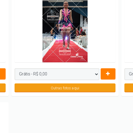
Outras fotos aqui