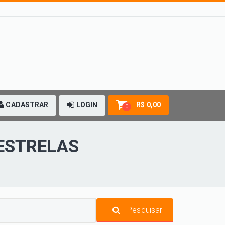
CADASTRAR
LOGIN
R$ 0,00
0
 ESTRELAS
Pesquisar