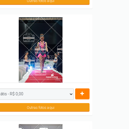
Outras fotos aqui
Outras fotos aqui