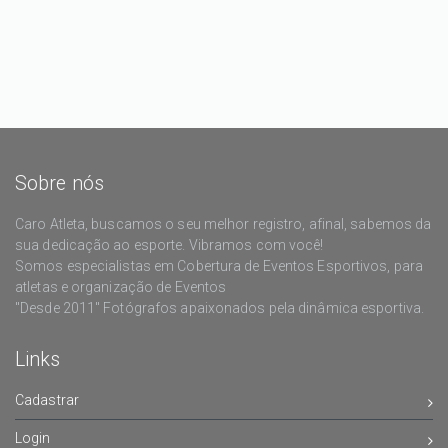
Sobre nós
Caro Atleta, buscamos o seu melhor registro, afinal, sabemos da
sua dedicação ao esporte. Vibramos com você!
Somos especialistas em Cobertura de Eventos Esportivos, para
atletas e organização de Eventos
"Desde 2011" Fotógrafos apaixonados pela dinâmica esportiva.
Links
Cadastrar
Login