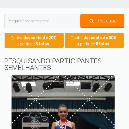
Pesquisar
Ganhe
desconto de 20%
Ganhe
desconto de 30%
a partir de
5 fotos
.
a partir de
8 fotos
.
PESQUISANDO PARTICIPANTES
SEMELHANTES