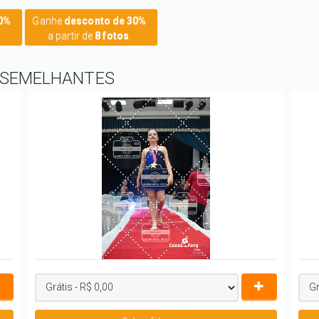
20%
Ganhe
desconto de 30%
a partir de
8 fotos
.
 SEMELHANTES