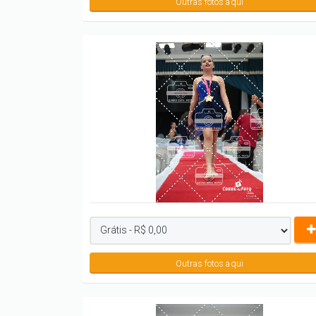
Outras fotos aqui
Outras fotos aqui