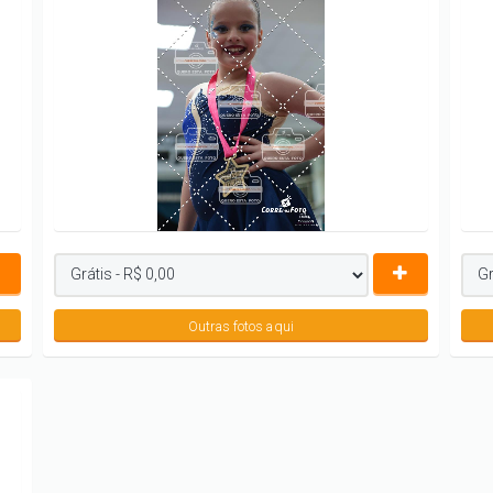
Outras fotos aqui