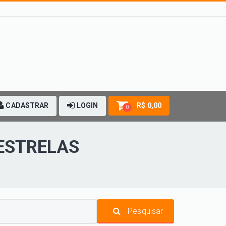
CADASTRAR
LOGIN
R$ 0,00
0
 ESTRELAS
Pesquisar