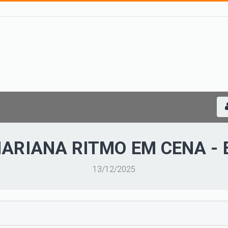
ARIANA RITMO EM CENA -
13/12/2025