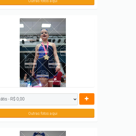
Outras fotos aqui
Outras fotos aqui