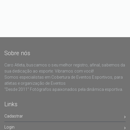
Sobre nós
Caro Atleta, buscamos o seu melhor registro, afinal, sabemos da
sua dedicação ao esporte. Vibramos com você!
Somos especialistas em Cobertura de Eventos Esportivos, para
atletas e organização de Eventos
"Desde 2011" Fotógrafos apaixonados pela dinâmica esportiva.
Links
Cadastrar
Login