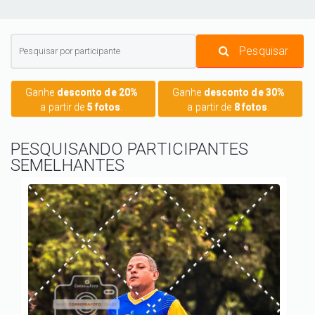
Pesquisar
Ganhe
desconto de 20%
Ganhe
desconto de 30%
a partir de
5 fotos
.
a partir de
8 fotos
.
PESQUISANDO PARTICIPANTES
SEMELHANTES