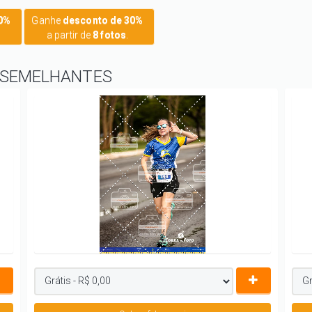
20%
Ganhe
desconto de 30%
a partir de
8 fotos
.
 SEMELHANTES