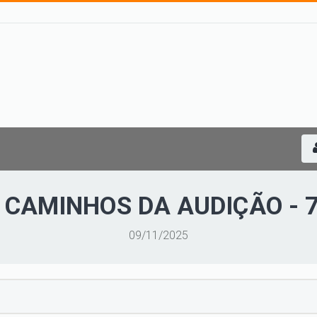
 CAMINHOS DA AUDIÇÃO - 7
09/11/2025