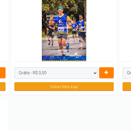
Outras fotos aqui