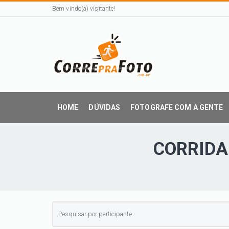
Bem vindo(a) visitante!
HOME
DÚVIDAS
FOTOGRAFE COM A GENTE
CORRIDA