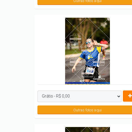
Outras fotos aqui
Outras fotos aqui