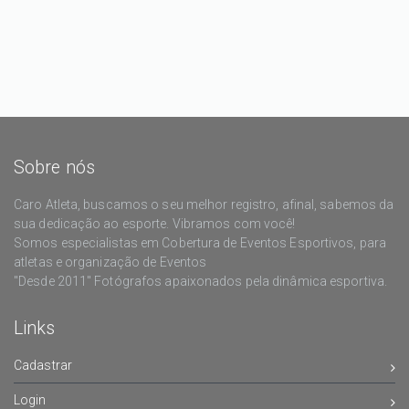
Sobre nós
Caro Atleta, buscamos o seu melhor registro, afinal, sabemos da
sua dedicação ao esporte. Vibramos com você!
Somos especialistas em Cobertura de Eventos Esportivos, para
atletas e organização de Eventos
"Desde 2011" Fotógrafos apaixonados pela dinâmica esportiva.
Links
Cadastrar
Login