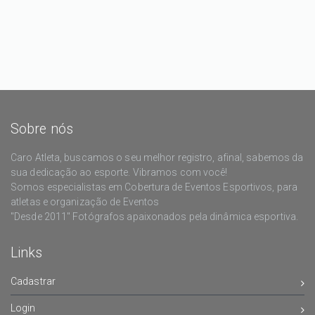
Sobre nós
Caro Atleta, buscamos o seu melhor registro, afinal, sabemos da
sua dedicação ao esporte. Vibramos com você!
Somos especialistas em Cobertura de Eventos Esportivos, para
atletas e organização de Eventos
"Desde 2011" Fotógrafos apaixonados pela dinâmica esportiva.
Links
Cadastrar
Login