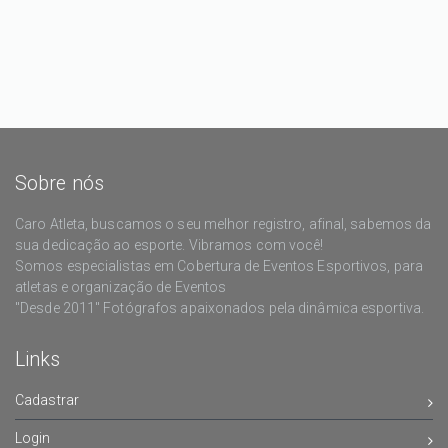
Sobre nós
Caro Atleta, buscamos o seu melhor registro, afinal, sabemos da
sua dedicação ao esporte. Vibramos com você!
Somos especialistas em Cobertura de Eventos Esportivos, para
atletas e organização de Eventos
"Desde 2011" Fotógrafos apaixonados pela dinâmica esportiva.
Links
Cadastrar
Login