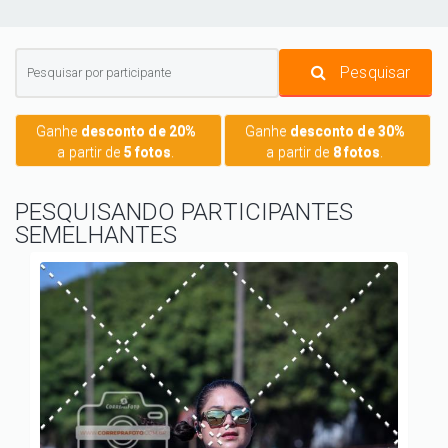
Pesquisar
Ganhe
desconto de 20%
Ganhe
desconto de 30%
a partir de
5 fotos
.
a partir de
8 fotos
.
PESQUISANDO PARTICIPANTES
SEMELHANTES