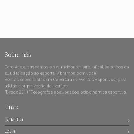
Sobre nós
Caro Atleta, buscamos o seu melhor registro, afinal, sabemos da
sua dedicação ao esporte. Vibramos com você!
Somos especialistas em Cobertura de Eventos Esportivos, para
atletas e organização de Eventos
"Desde 2011" Fotógrafos apaixonados pela dinâmica esportiva.
Links
Cadastrar
Login