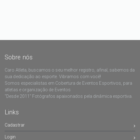
Sobre nós
Caro Atleta, buscamos o seu melhor registro, afinal, sabemos da
sua dedicação ao esporte. Vibramos com você!
Somos especialistas em Cobertura de Eventos Esportivos, para
atletas e organização de Eventos
"Desde 2011" Fotógrafos apaixonados pela dinâmica esportiva.
Links
Cadastrar
Login