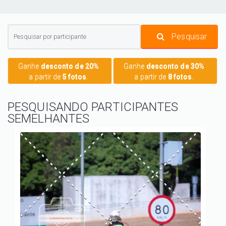
Pesquisar
Ganhe
desconto de 20%
Ganhe
desconto de 30%
a partir de
5 fotos
.
a partir de
8 fotos
.
PESQUISANDO PARTICIPANTES
SEMELHANTES