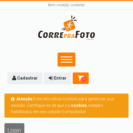
Bem vindo(a) visitante!
Cadastrar
Entrar
0
Atenção
Este site utiliza cookies para gerenciar sua
sessão. Certifique-se de que os
cookies
estejam
habilitados em seu celular/computador.
Login