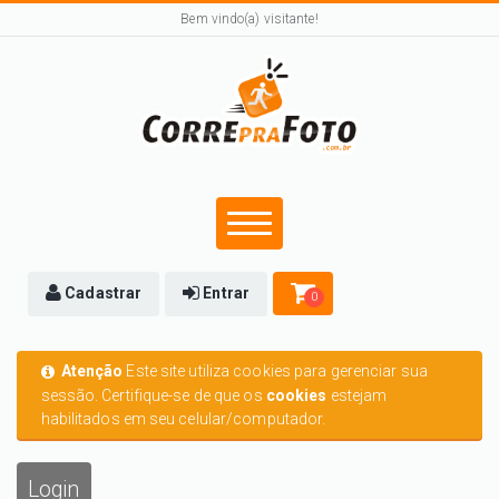
Bem vindo(a) visitante!
Cadastrar
Entrar
0
Atenção
Este site utiliza cookies para gerenciar sua
sessão. Certifique-se de que os
cookies
estejam
habilitados em seu celular/computador.
Login