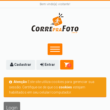
Bem vindo(a) visitante!
Cadastrar
Entrar
0
Atenção
Este site utiliza cookies para gerenciar sua
sessão. Certifique-se de que os
cookies
estejam
habilitados em seu celular/computador.
Login