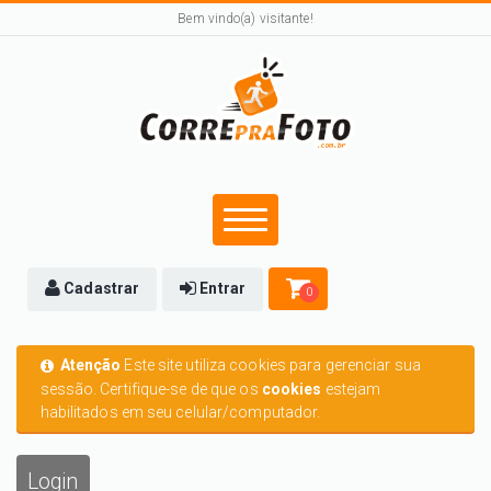
Bem vindo(a) visitante!
Cadastrar
Entrar
0
Atenção
Este site utiliza cookies para gerenciar sua
sessão. Certifique-se de que os
cookies
estejam
habilitados em seu celular/computador.
Login