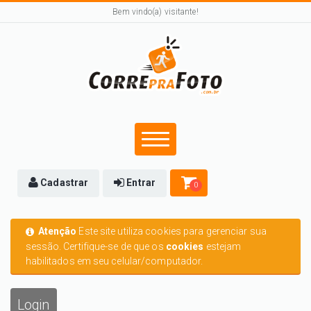
Bem vindo(a) visitante!
Cadastrar
Entrar
0
Atenção
Este site utiliza cookies para gerenciar sua
sessão. Certifique-se de que os
cookies
estejam
habilitados em seu celular/computador.
Login