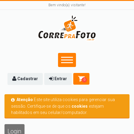
Bem vindo(a) visitante!
Cadastrar
Entrar
0
Atenção
Este site utiliza cookies para gerenciar sua
sessão. Certifique-se de que os
cookies
estejam
habilitados em seu celular/computador.
Login