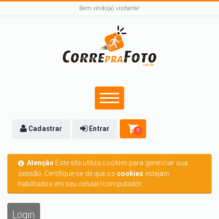
Bem vindo(a) visitante!
Cadastrar
Entrar
0
Atenção
Este site utiliza cookies para gerenciar sua
sessão. Certifique-se de que os
cookies
estejam
habilitados em seu celular/computador.
Login