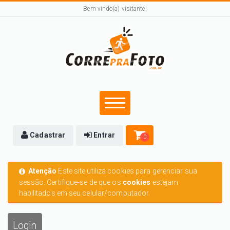
Bem vindo(a) visitante!
Cadastrar
Entrar
0
Atenção
Este site utiliza cookies para gerenciar sua
sessão. Certifique-se de que os
cookies
estejam
habilitados em seu celular/computador.
Login