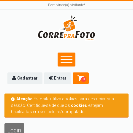
Bem vindo(a) visitante!
Cadastrar
Entrar
0
Atenção
Este site utiliza cookies para gerenciar sua
sessão. Certifique-se de que os
cookies
estejam
habilitados em seu celular/computador.
Login