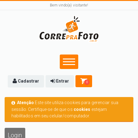
Bem vindo(a) visitante!
Cadastrar
Entrar
0
Atenção
Este site utiliza cookies para gerenciar sua
sessão. Certifique-se de que os
cookies
estejam
habilitados em seu celular/computador.
Login