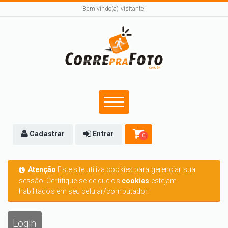
Bem vindo(a) visitante!
Cadastrar
Entrar
0
Atenção
Este site utiliza cookies para gerenciar sua
sessão. Certifique-se de que os
cookies
estejam
habilitados em seu celular/computador.
Login