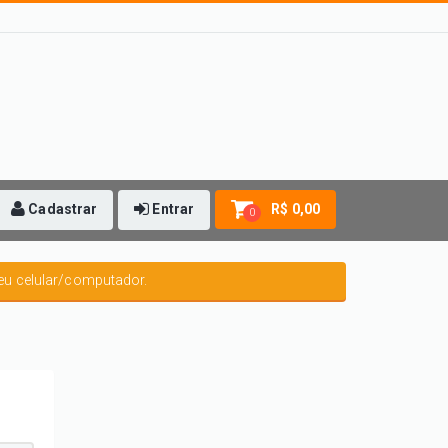
Cadastrar
Entrar
R$ 0,00
0
eu celular/computador.