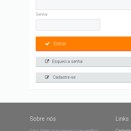
Senha
Entrar
Esqueci a senha
Cadastre-se
Sobre nós
Links
Caro Atleta, buscamos o seu melhor
Cadastr