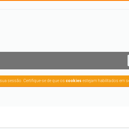
r sua sessão. Certifique-se de que os
cookies
estejam habilitados em s