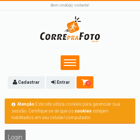
Bem vindo(a) visitante!
Cadastrar
Entrar
0
Atenção
Este site utiliza cookies para gerenciar sua
sessão. Certifique-se de que os
cookies
estejam
habilitados em seu celular/computador.
Login