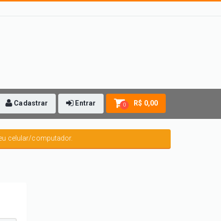
Cadastrar
Entrar
R$ 0,00
0
eu celular/computador.