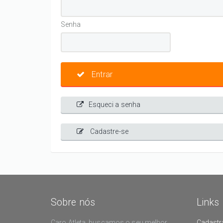
Senha
Entrar
Esqueci a senha
Cadastre-se
Sobre nós
Links
Caro Atleta, buscamos o seu melhor
Cadastr