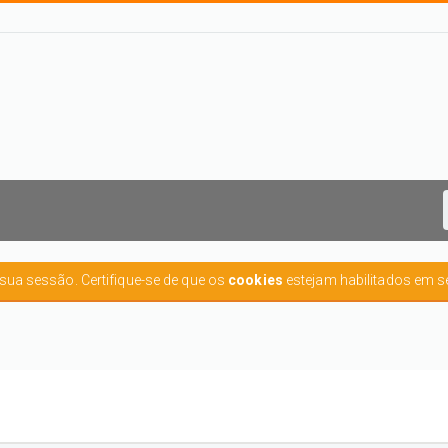
r sua sessão. Certifique-se de que os
cookies
estejam habilitados em s