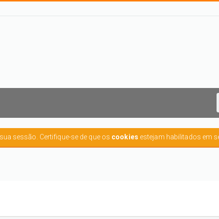
r sua sessão. Certifique-se de que os
cookies
estejam habilitados em s