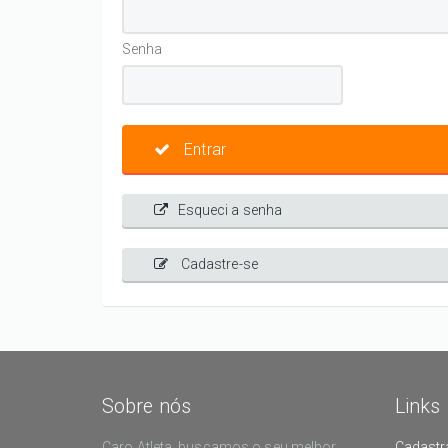
Senha
Entrar
Esqueci a senha
Cadastre-se
Sobre nós
Links
Caro Atleta, buscamos o seu melhor
Cadastr