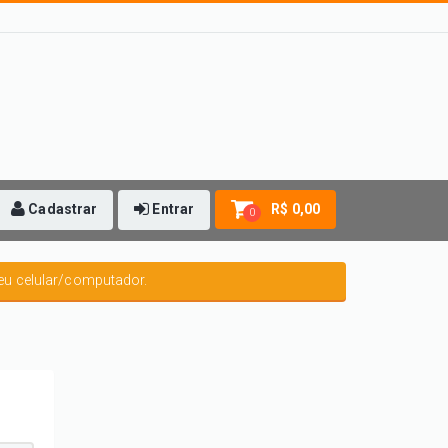
Cadastrar
Entrar
R$ 0,00
0
eu celular/computador.