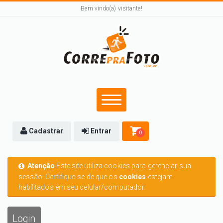
Bem vindo(a) visitante!
Cadastrar
Entrar
0
Atenção
Este site utiliza cookies para gerenciar sua
sessão. Certifique-se de que os
cookies
estejam
habilitados em seu celular/computador.
Login