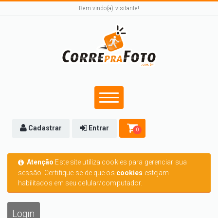
Bem vindo(a) visitante!
Cadastrar
Entrar
0
Atenção
Este site utiliza cookies para gerenciar sua
sessão. Certifique-se de que os
cookies
estejam
habilitados em seu celular/computador.
Login