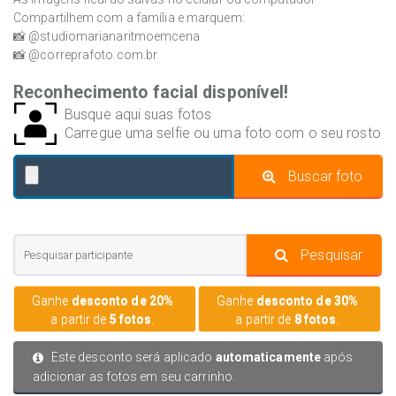
Compartilhem com a família e marquem:
📸 @studiomarianaritmoemcena
📸 @correprafoto.com.br
Reconhecimento facial disponível!
Busque aqui suas fotos
Carregue uma selfie ou uma foto com o seu rosto
Buscar foto
Pesquisar
Ganhe
desconto de 20%
Ganhe
desconto de 30%
a partir de
5 fotos
.
a partir de
8 fotos
.
Este desconto será aplicado
automaticamente
após
adicionar as fotos em seu carrinho.