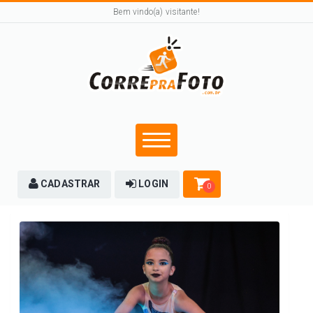
Bem vindo(a) visitante!
CADASTRAR
LOGIN
0