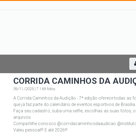
CORRIDA CAMINHOS DA AUDIÇ
09/11/2025 | 7.169 fotos.
A Corrida Caminhos da Audição - 7ª edição oferece todas as fot
que já faz parte do calendário de eventos esportivos de Brasília
Faça seu cadastro, suba uma selfie, escolhas as suas fotos, c
arquivos.
Compartilhe conosco @corridacaminhosdaaudicao @institutob
Valeu pessoal!!! E até 2026!!!