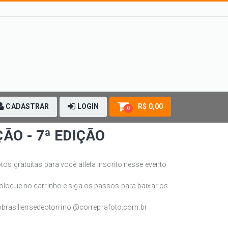
CADASTRAR
LOGIN
R$ 0,00
0
ÃO - 7ª EDIÇÃO
os gratuitas para você atleta inscrito nesse evento
.
oloque no carrinho e siga os passos para baixar os
rasiliensedeotorrino @correprafoto.com.br