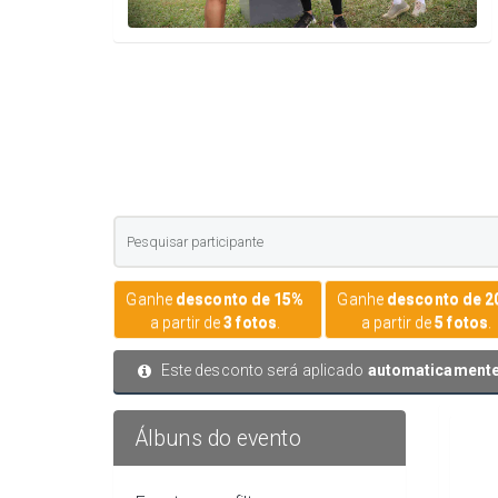
Ganhe
desconto de 15%
Ganhe
desconto de 
a partir de
3 fotos
.
a partir de
5 fotos
.
Este desconto será aplicado
automaticament
Álbuns do evento