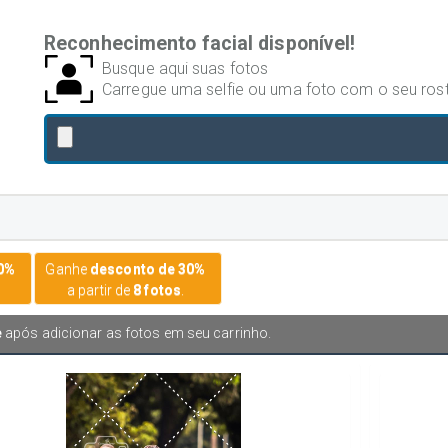
Reconhecimento facial disponível!
Busque aqui suas fotos
Carregue uma selfie ou uma foto com o seu ros
20%
Ganhe
desconto de 30%
a partir de
8 fotos
.
e
após adicionar as fotos em seu carrinho.