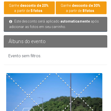
Ganhe
desconto de 20%
Ganhe
desconto de 30%
a partir de
5 fotos
.
a partir de
8 fotos
.
Este desconto será aplicado
automaticamente
após
adicionar as fotos em seu carrinho.
Álbuns do evento
Evento sem filtros.