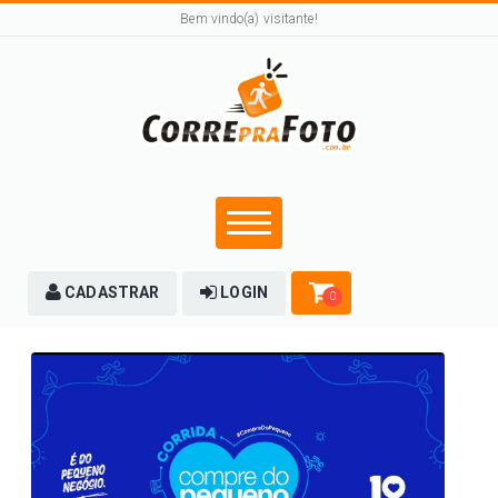
Bem vindo(a) visitante!
CADASTRAR
LOGIN
0